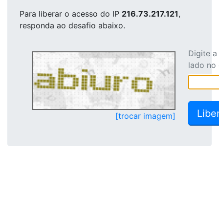
Para liberar o acesso
do IP
216.73.217.121
,
responda ao desafio abaixo.
Digite 
lado no
[trocar imagem]